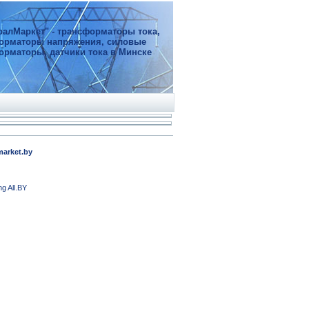
ралМаркет" - трансформаторы тока,
орматоры напряжения, силовые
орматоры, датчики тока в Минске
market.by