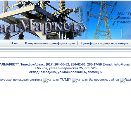
ЗАО "У
трансф
трансф
О нас
Измерительные трансформаторы
Трансформаторные подстанции
ЛМАРКЕТ", Телефон/факс: (017) 204-08-52, 256-62-86, 286-17-58 E-mail: info@ural
г.Минск, ул.Кальварийская 25, оф. 525
склад: г.Жодино, ул.Московская 66, помещ. 5